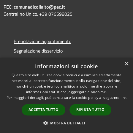
PEC:
comunedicollalto@pec.it
Centralino Unico: +39 076598025
Prenotazione appuntamento
Segnalazione disservizio
Leggi le FAQ
×
Informazioni sui cookie
Richiesta assistenza
Questo sito web utilizza cookie tecnici e assimilati strettamente
necessari al corretto funzionamento e alla navigazione del sito,
nonché un cookie tecnico analitico al solo fine di elaborare
informazioni statistiche, aggregate e anonime.
Per maggiori dettagli, può consultare la cookie policy al seguente
link
Amministrazione trasparente
Informativa privacy
RIFIUTA TUTTO
ACCETTA TUTTO
Note legali
MOSTRA DETTAGLI
Dichiarazione di accessibilità